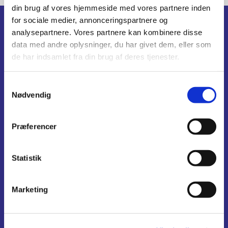
din brug af vores hjemmeside med vores partnere inden
for sociale medier, annonceringspartnere og
Forside
analysepartnere. Vores partnere kan kombinere disse
data med andre oplysninger, du har givet dem, eller som
Gudstjenester
de har indsamlet fra din brug af deres tjenester.
Søndagsgudstjeneste
Børne- og familiegudstjenester
S
Spaghettigudstjeneste
Nødvendig
Stillegudstjeneste
a
Menighedspleje
m
Plejecenter Møllebakken
t
Præferencer
y
Kalender
k
k
Statistik
Aktiviteter
e
Boeslunde Sogns hyggeklub
v
Marketing
Kvindetræf og sang
a
Strikkedamerne
l
g
Vejledninger