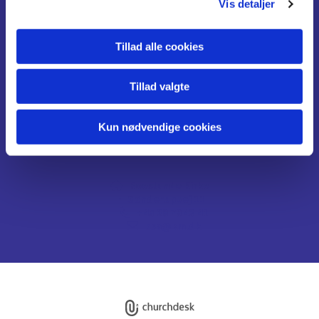
Vis detaljer
Fødsel, dåb og navngivning
Konfirmation
Tillad alle cookies
Vielse / Velsignelse
Begravelse / Bisættelse
Tillad valgte
Kontakt
Menighedsråd
Kun nødvendige cookies
Boeslunde Kirke

· Sønderupvej 11
+45 29 79 43 41

bsa@km.dk

Privatlivspolitik
Log på ChurchDesk