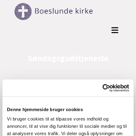
Søndagsgudstjeneste
I Boeslunde Kirke har vi gudstjeneste hver
anden søndag - se i kalenderen hvornår.
Efter gudstjenesten er der (gratis) kirkekaffe
Denne hjemmeside bruger cookies
ved cafébordene bagest i kirkerummet. Alle
er velkomne.
Vi bruger cookies til at tilpasse vores indhold og
annoncer, til at vise dig funktioner til sociale medier og til
at analysere vores trafik. Vi deler også oplysninger om