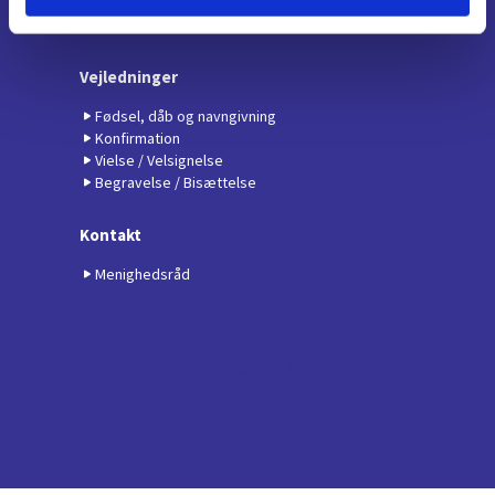
Kvindetræf og sang
Strikkedamerne
Vejledninger
Fødsel, dåb og navngivning
Konfirmation
Vielse / Velsignelse
Begravelse / Bisættelse
Kontakt
Menighedsråd
Boeslunde Kirke

· Sønderupvej 11
+45 29 79 43 41

bsa@km.dk
