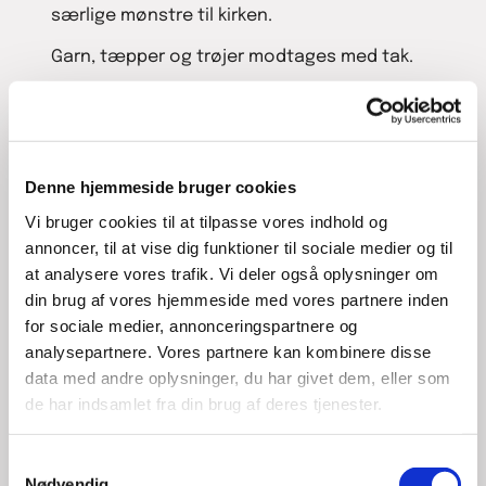
særlige mønstre til kirken.
Garn, tæpper og trøjer modtages med tak.
Kontaktperson:
Tove Beierholm, tlf.: 61 71 64 93
Denne hjemmeside bruger cookies
Vi bruger cookies til at tilpasse vores indhold og
annoncer, til at vise dig funktioner til sociale medier og til
at analysere vores trafik. Vi deler også oplysninger om
din brug af vores hjemmeside med vores partnere inden
for sociale medier, annonceringspartnere og
analysepartnere. Vores partnere kan kombinere disse
data med andre oplysninger, du har givet dem, eller som
de har indsamlet fra din brug af deres tjenester.
S
Nødvendig