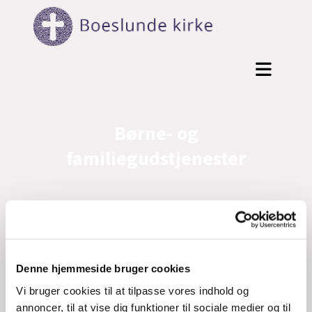
Børne- og
familiegudstjenester
I Boeslunde Kirke har vi gudstjenester, der
særligt henvender sig til børn og
børnefamilier.
Denne hjemmeside bruger cookies
Se i kalenderen hvornår der næste gang er
Vi bruger cookies til at tilpasse vores indhold og
børne- og familiegudstjenester.
annoncer, til at vise dig funktioner til sociale medier og til