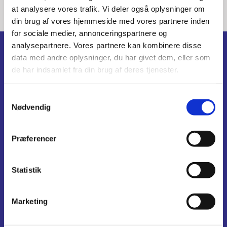
at analysere vores trafik. Vi deler også oplysninger om
din brug af vores hjemmeside med vores partnere inden
for sociale medier, annonceringspartnere og
analysepartnere. Vores partnere kan kombinere disse
Forside
data med andre oplysninger, du har givet dem, eller som
de har indsamlet fra din brug af deres tjenester.
Gudstjenester
Søndagsgudstjeneste
S
Børne- og familiegudstjenester
Nødvendig
a
Spaghettigudstjeneste
Stillegudstjeneste
m
Menighedspleje
t
Præferencer
Plejecenter Møllebakken
y
k
Kalender
k
Statistik
e
Aktiviteter
v
Marketing
a
Boeslunde Sogns hyggeklub
Kvindetræf og sang
l