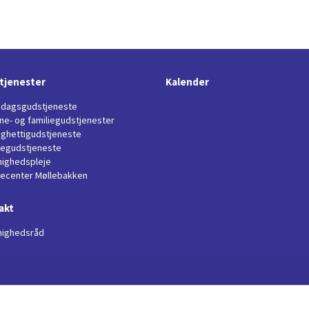
tjenester
Kalender
dagsgudstjeneste
ne- og familiegudstjenester
ghettigudstjeneste
llegudstjeneste
ighedspleje
jecenter Møllebakken
akt
ighedsråd