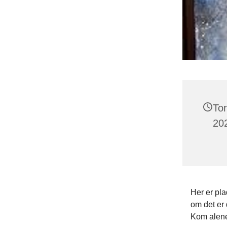
To
202
Her er pla
om det er 
Kom alene