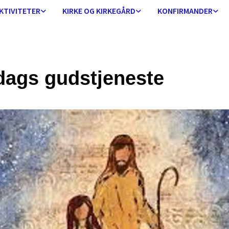
KTIVITETER
KIRKE OG KIRKEGÅRD
KONFIRMANDER
dags gudstjeneste