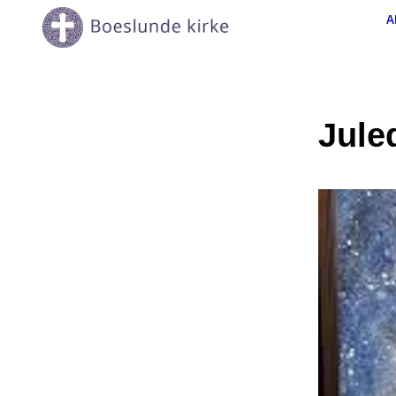
A
Jule