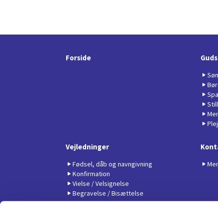
Forside
Guds
Søn
Bør
Spa
Sti
Men
Ple
Vejledninger
Kont
Fødsel, dåb og navngivning
Men
Konfirmation
Vielse / Velsignelse
Begravelse / Bisættelse