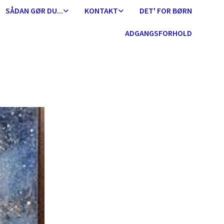
SÅDAN GØR DU...
KONTAKT
DET' FOR BØRN
ADGANGSFORHOLD