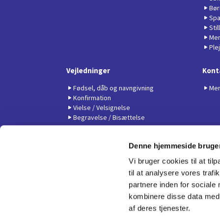
Bør
Spa
Sti
Men
Ple
Vejledninger
Kont
Fødsel, dåb og navngivning
Men
Konfirmation
Vielse / Velsignelse
Begravelse / Bisættelse
Denne hjemmeside bruger
Vi bruger cookies til at til
til at analysere vores tra
partnere inden for sociale
kombinere disse data med a
af deres tjenester.