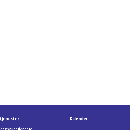
tjenester
Kalender
dagsgudstjeneste