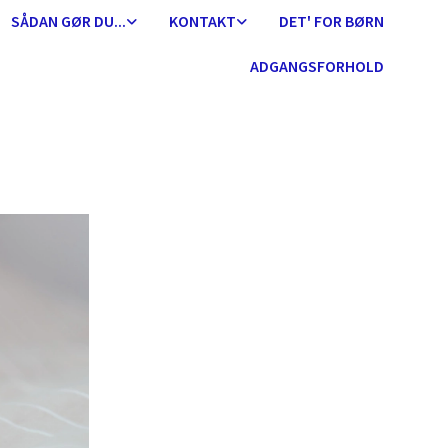
SÅDAN GØR DU...
KONTAKT
DET' FOR BØRN
ADGANGSFORHOLD