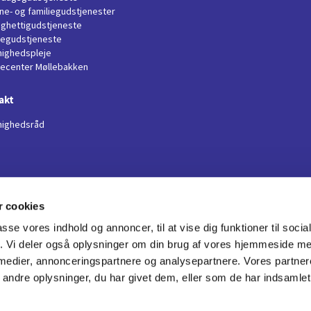
ne- og familiegudstjenester
ghettigudstjeneste
llegudstjeneste
ighedspleje
jecenter Møllebakken
akt
ighedsråd
 cookies
Boeslunde Kirke

passe vores indhold og annoncer, til at vise dig funktioner til soci
· Sønderupvej 11
fik. Vi deler også oplysninger om din brug af vores hjemmeside m
+45 29 79 43 41

 medier, annonceringspartnere og analysepartnere. Vores partne
bsa@km.dk

ndre oplysninger, du har givet dem, eller som de har indsamlet 
Privatlivspolitik
Log på ChurchDesk