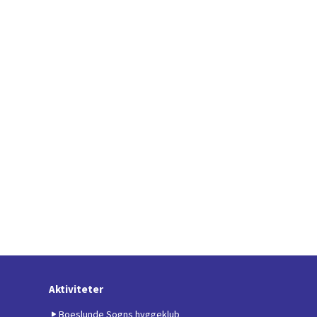
Aktiviteter
Boeslunde Sogns hyggeklub