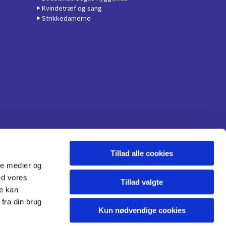
Kvindetræf og sang
Strikkedamerne
Tillad alle cookies
ale medier og
ed vores
Tillad valgte
re kan
fra din brug
Kun nødvendige cookies