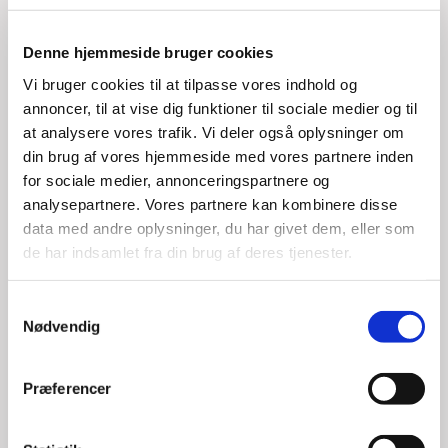
Denne hjemmeside bruger cookies
Vi bruger cookies til at tilpasse vores indhold og
annoncer, til at vise dig funktioner til sociale medier og til
at analysere vores trafik. Vi deler også oplysninger om
din brug af vores hjemmeside med vores partnere inden
for sociale medier, annonceringspartnere og
analysepartnere. Vores partnere kan kombinere disse
Du vil måske også kunne lide...
data med andre oplysninger, du har givet dem, eller som
de har indsamlet fra din brug af deres tjenester.
S
Nødvendig
a
m
t
Præferencer
y
k