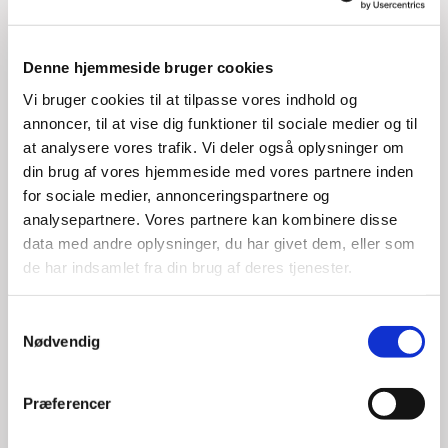
Denne hjemmeside bruger cookies
Vi bruger cookies til at tilpasse vores indhold og
annoncer, til at vise dig funktioner til sociale medier og til
at analysere vores trafik. Vi deler også oplysninger om
din brug af vores hjemmeside med vores partnere inden
for sociale medier, annonceringspartnere og
analysepartnere. Vores partnere kan kombinere disse
data med andre oplysninger, du har givet dem, eller som
Du vil måske også kunne lide...
de har indsamlet fra din brug af deres tjenester.
S
Nødvendig
a
m
t
Præferencer
y
k