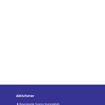
Aktiviteter
Boeslunde Sogns hyggeklub