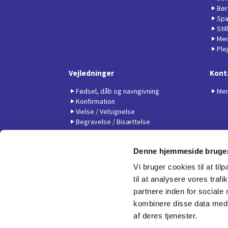
Bør
Spa
Sti
Men
Ple
Vejledninger
Kont
Fødsel, dåb og navngivning
Men
Konfirmation
Vielse / Velsignelse
Begravelse / Bisættelse
Denne hjemmeside bruger
Vi bruger cookies til at til
til at analysere vores tra
partnere inden for sociale
kombinere disse data med a
af deres tjenester.