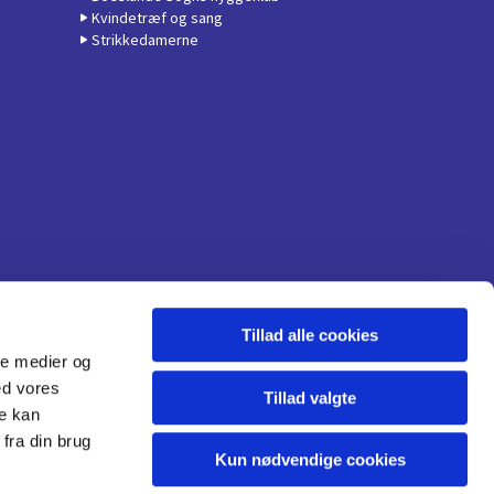
Kvindetræf og sang
Strikkedamerne
Tillad alle cookies
ale medier og
ed vores
Tillad valgte
re kan
fra din brug
Kun nødvendige cookies