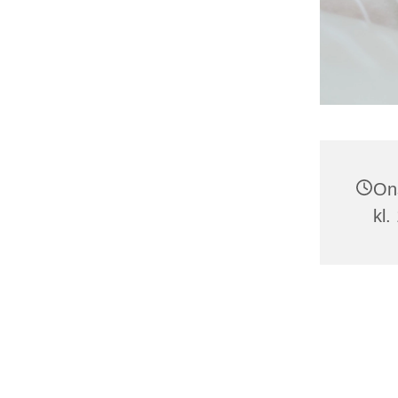
On
kl.