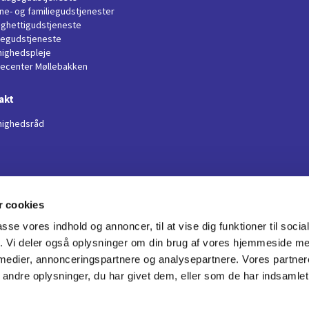
ne- og familiegudstjenester
ghettigudstjeneste
llegudstjeneste
ighedspleje
jecenter Møllebakken
akt
ighedsråd
 cookies
Boeslunde Kirke

passe vores indhold og annoncer, til at vise dig funktioner til soci
· Sønderupvej 11
fik. Vi deler også oplysninger om din brug af vores hjemmeside m
+45 29 79 43 41

 medier, annonceringspartnere og analysepartnere. Vores partne
bsa@km.dk

ndre oplysninger, du har givet dem, eller som de har indsamlet 
Privatlivspolitik
Log på ChurchDesk