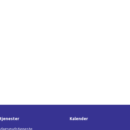
tjenester
Kalender
dagsgudstjeneste