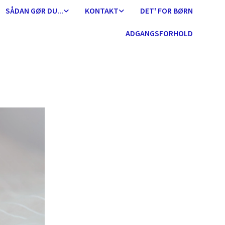
SÅDAN GØR DU...
KONTAKT
DET' FOR BØRN
ADGANGSFORHOLD