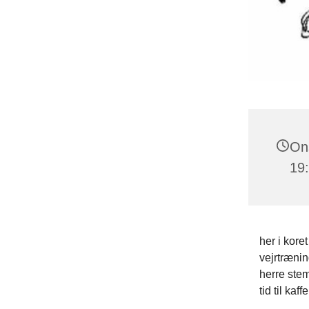
Ons
19:
her i kore
vejrtrænin
herre stem
tid til kaf