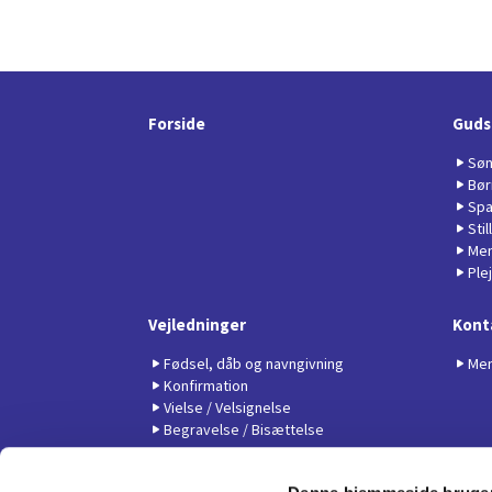
Forside
Guds
Søn
Bør
Spa
Sti
Men
Ple
Vejledninger
Kont
Fødsel, dåb og navngivning
Men
Konfirmation
Vielse / Velsignelse
Begravelse / Bisættelse