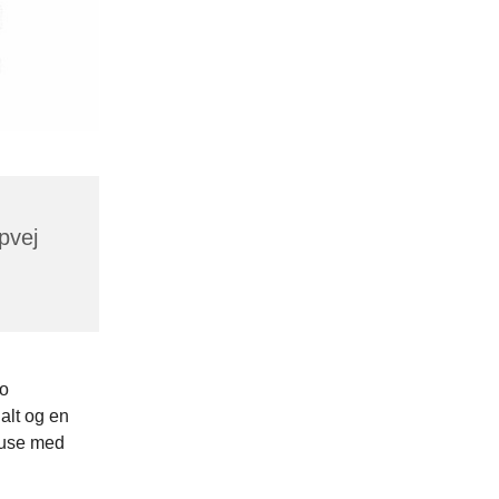
pvej
do
alt og en
pause med