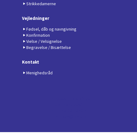
Strikkedamerne
Vejledninger
Fødsel, dåb og navngivning
Konfirmation
Vielse / Velsignelse
Begravelse / Bisættelse
Kontakt
Menighedsråd
Boeslunde Kirke

· Sønderupvej 11
+45 29 79 43 41

bsa@km.dk

Privatlivspolitik
Log på ChurchDesk