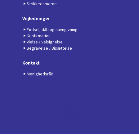
Strikkedamerne
Vejledninger
Fødsel, dåb og navngivning
Konfirmation
Vielse / Velsignelse
Begravelse / Bisættelse
Kontakt
Menighedsråd
Boeslunde Kirke

· Sønderupvej 11
+45 29 79 43 41

bsa@km.dk

Privatlivspolitik
Log på ChurchDesk