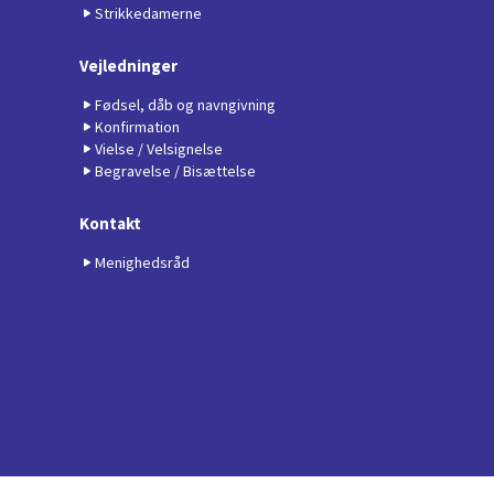
Strikkedamerne
Vejledninger
Fødsel, dåb og navngivning
Konfirmation
Vielse / Velsignelse
Begravelse / Bisættelse
Kontakt
Menighedsråd
Boeslunde Kirke

· Sønderupvej 11
+45 29 79 43 41

bsa@km.dk

Privatlivspolitik
Log på ChurchDesk