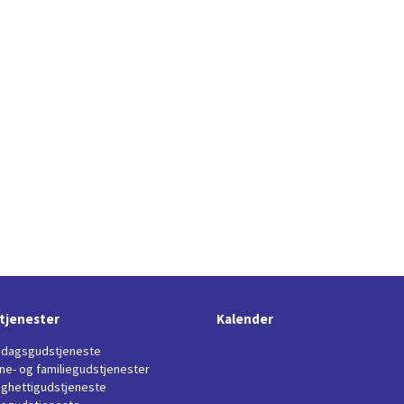
tjenester
Kalender
dagsgudstjeneste
ne- og familiegudstjenester
ghettigudstjeneste