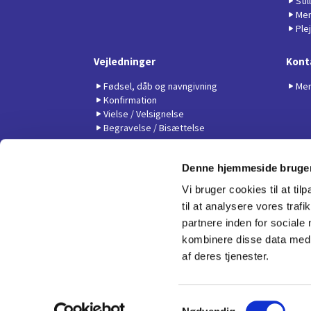
Sti
Men
Ple
Vejledninger
Kont
Fødsel, dåb og navngivning
Men
Konfirmation
Vielse / Velsignelse
Begravelse / Bisættelse
Denne hjemmeside bruger
Vi bruger cookies til at til
til at analysere vores tra
partnere inden for sociale
kombinere disse data med a
af deres tjenester.
S