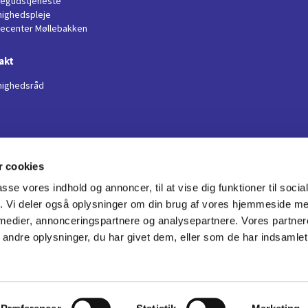
llegudstjeneste
ighedspleje
jecenter Møllebakken
akt
ighedsråd
 cookies
Boeslunde Kirke

passe vores indhold og annoncer, til at vise dig funktioner til soci
· Sønderupvej 11
fik. Vi deler også oplysninger om din brug af vores hjemmeside m
+45 29 79 43 41

 medier, annonceringspartnere og analysepartnere. Vores partne
bsa@km.dk

ndre oplysninger, du har givet dem, eller som de har indsamlet 
Privatlivspolitik
Log på ChurchDesk